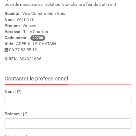
pose de menuiseries, isolation, étanchéité à l'air du bâtiment
Société
: Viva Construction Bois
Nom
: VALENTE
Prénom
: Vincent
Adresse
: 1, Le Chatras
Code postal
:
23700
Ville
: ARFEUILLE-CHATAIN
06 27 83 55 12
SIREN
: 804031896
Contacter le professionnel
Nom : (*)
Prénom : (*)