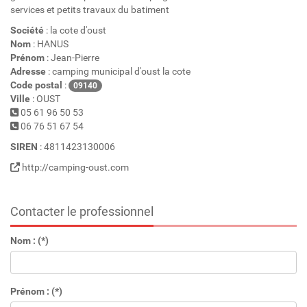
services et petits travaux du batiment
Société
: la cote d'oust
Nom
: HANUS
Prénom
: Jean-Pierre
Adresse
: camping municipal d'oust la cote
Code postal
:
09140
Ville
: OUST
05 61 96 50 53
06 76 51 67 54
SIREN
: 4811423130006
http://camping-oust.com
Contacter le professionnel
Nom : (*)
Prénom : (*)