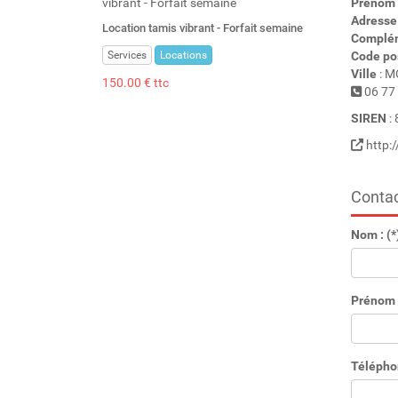
Prénom
Adresse
Location tamis vibrant - Forfait semaine
Complém
Services
Locations
Code po
Ville
: M
150.00 € ttc
06 77 
SIREN
:
http:/
Contac
Nom : (*
Prénom :
Télépho