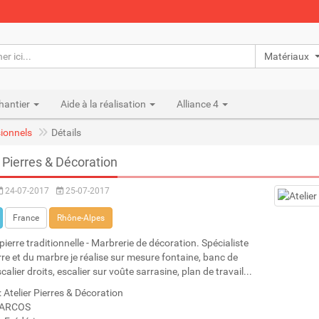
Matériaux n
hantier
Aide à la réalisation
Alliance 4
ionnels
Détails
r Pierres & Décoration
24-07-2017
25-07-2017
France
Rhône-Alpes
 pierre traditionnelle - Marbrerie de décoration. Spécialiste
erre et du marbre je réalise sur mesure fontaine, banc de
scalier droits, escalier sur voûte sarrasine, plan de travail...
: Atelier Pierres & Décoration
MARCOS