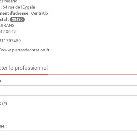
: Frédéric
: 64 rue de l'Eygala
ent d'adresse
: Centr'Alp
stal
:
38430
OIRANS
42 06 15
 811757459
/www.pierresdecoration.fr
ter le professionnel
)
 (*)
ne :