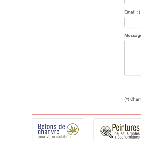
Email : (
Message 
(*) Cham