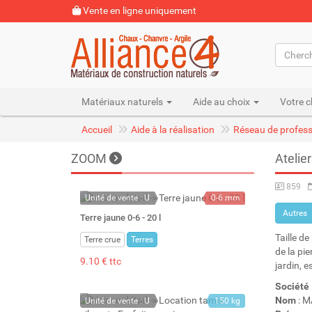
Vente en ligne uniquement
Matériaux naturels
Aide au choix
Votre c
Accueil
Aide à la réalisation
Réseau de profess
ZOOM
Atelie
859
Unité de vente : U
0-6 mm
Autres
22 kg
Terre jaune 0-6 - 20 l
20 l
Taille de
Terre crue
Terres
de la pi
9.10 € ttc
jardin, e
Société
Nom
: 
Unité de vente : U
150 kg