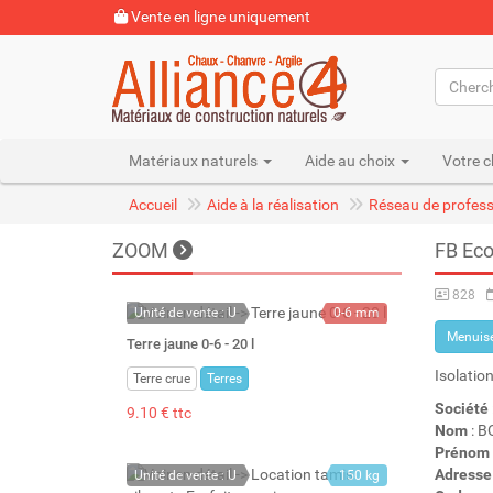
Vente en ligne uniquement
Matériaux naturels
Aide au choix
Votre c
Accueil
Aide à la réalisation
Réseau de profess
ZOOM
FB Ec
828
Unité de vente : U
0-6 mm
Menuise
22 kg
Terre jaune 0-6 - 20 l
20 l
Isolatio
Terre crue
Terres
Société
9.10 € ttc
Nom
: 
Prénom
Adresse
Unité de vente : U
150 kg