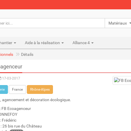
Matériaux n
hantier
Aide à la réalisation
Alliance 4
ionnels
Détails
oagenceur
17-03-2017
rie
France
Rhône-Alpes
n, agencement et décoration écologique.
: FB Ecoagenceur
BONNEFOY
: Frédéric
: 26 bis rue du Château