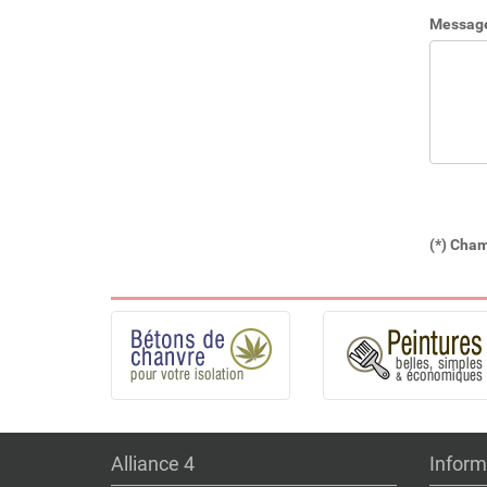
Message 
(*) Cham
Alliance 4
Inform