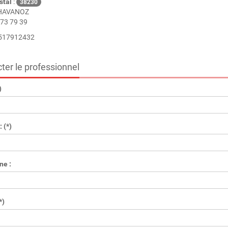
stal
:
38230
HAVANOZ
73 79 39
 517912432
ter le professionnel
)
 (*)
ne :
*)