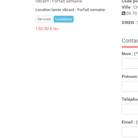
Code po
Ville
: C
Location tamis vibrant - Forfait semaine
06 70 
Services
Locations
SIREN
:
150.00 € ttc
Contac
Nom : (*
Prénom :
Télépho
Email : (