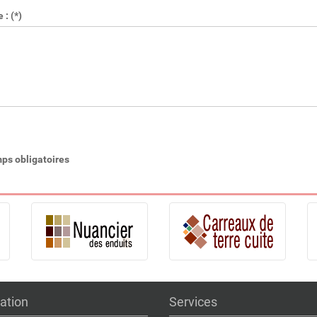
: (*)
ps obligatoires
ation
Services