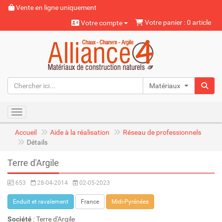
Vente en ligne uniquement
Votre panier : 0 article
Votre compte
Matériaux naturels
Toggle navigation
Accueil
Aide à la réalisation
Réseau de professionnels
Détails
Terre d'Argile
653
28-04-2014
02-05-2023
Enduit et ravalement
France
Midi-Pyrénées
Société
: Terre d'Argile