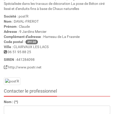
Spécialisée dans les travaux de décoration La pose de Béton ciré
lissé et d'enduits fins à base de Chaux naturelles
Société
: post'R
Nom
: DAVAL-FREROT
Prénom
: Claude
Adresse
: 9 Jardins Mercier
Complément d'adresse
: Hameau de La Frasnée
Code postal
:
39130
Ville
: CLAIRVAUX LES LACS
06 51 95 88 25
SIREN
: 441284098
http://www.postr.net
Contacter le professionnel
Nom : (*)