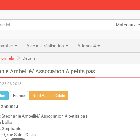
Matériaux n
hantier
Aide à la réalisation
Alliance 4
ionnels
Détails
nie Ambellié/ Association A petits pas
28-03-2013
ion
France
Nord-Pas-de-Calais
13500014
: Stéphanie Ambellié/ Association A petits pas
mbellié
: Stéphanie
: 9, rue Saint-Gilles