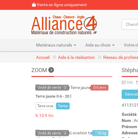
Vente en ligne uniquement
Matériaux naturels
Aide au choix
Votre c
Accueil
Aide à la réalisation
Réseau de profess
ZOOM
Stépha
590
Unité de vente : U
0-6 mm
Décorat
22 kg
Terre jaune 0-6 - 20 l
20 l
411312
Terre crue
Terres
Société
9.10 € ttc
Nom
: A
Prénom
Adresse
Unité de vente : U
150 kg