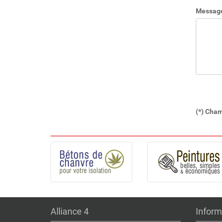
Message 
(*) Cham
Alliance 4
Inform