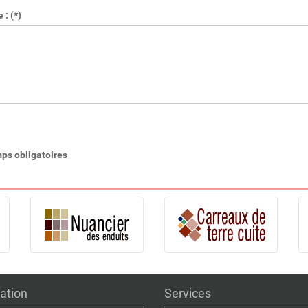
: (*)
ps obligatoires
ation
Services