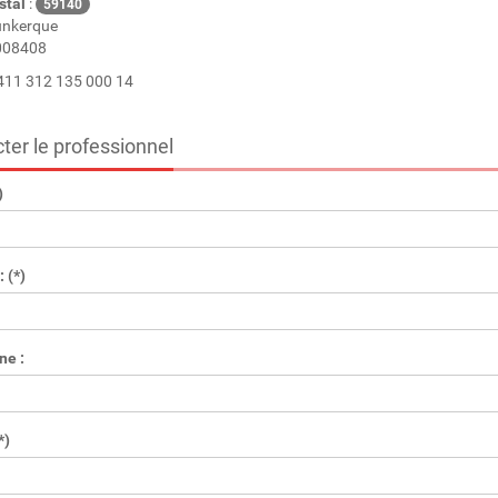
stal
:
59140
unkerque
08408
411 312 135 000 14
ter le professionnel
)
 (*)
ne :
*)