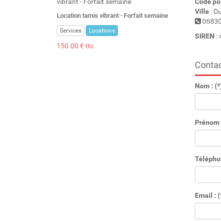
Code po
Ville
: D
Location tamis vibrant - Forfait semaine
06830
Services
Locations
SIREN
: 
150.00 € ttc
Contac
Nom : (*
Prénom :
Télépho
Email : (