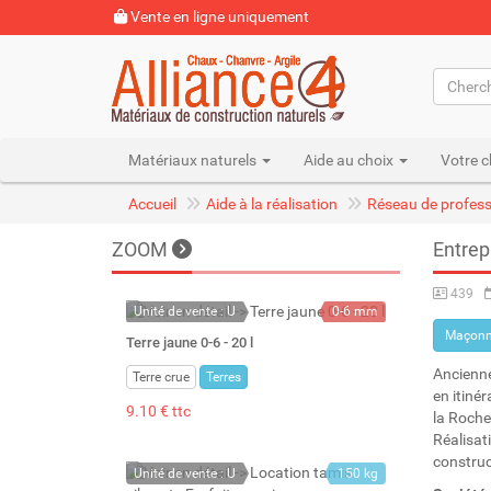
Vente en ligne uniquement
Matériaux naturels
Aide au choix
Votre c
Accueil
Aide à la réalisation
Réseau de profess
ZOOM
Entre
439
Unité de vente : U
0-6 mm
Maçonn
22 kg
Terre jaune 0-6 - 20 l
20 l
Ancienne
Terre crue
Terres
en itiné
9.10 € ttc
la Rochel
Réalisati
construc
Unité de vente : U
150 kg