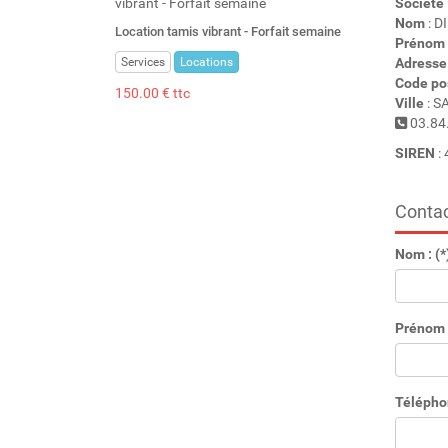
Société
Nom
: D
Location tamis vibrant - Forfait semaine
Prénom
Services
Locations
Adresse
Code po
150.00 € ttc
Ville
: S
03.84
SIREN
:
Contac
Nom : (*
Prénom :
Télépho