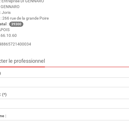
: Entreprise DI GENNARO
I GENNARO
: Joris
: 266 rue de la grande Poire
stal
:
39300
APOIS
.66.10.60
 48865721400034
ter le professionnel
)
 (*)
ne :