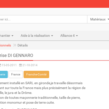
Matériaux n
hantier
Aide à la réalisation
Alliance 4
ionnels
Détails
prise DI GENNARO
15-05-2011
21-10-2014
erie
France
Franche-Comté
ment installé en SARL en gironde,je travaille désormais
rant sur toute la France mais plus précisément la région de
le, le jura et la Drôme.
on de toutes maçonnerie traditionnelle, taille de pierre,
tion monomur et pose de terre cuite.