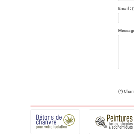
Email : (
Message 
(*) Cham