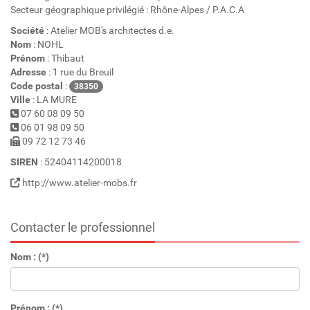
Secteur géographique privilégié : Rhône-Alpes / P.A.C.A
Société
: Atelier MOB's architectes d.e.
Nom
: NOHL
Prénom
: Thibaut
Adresse
: 1 rue du Breuil
Code postal
:
38350
Ville
: LA MURE
07 60 08 09 50
06 01 98 09 50
09 72 12 73 46
SIREN
: 52404114200018
http://www.atelier-mobs.fr
Contacter le professionnel
Nom : (*)
Prénom : (*)