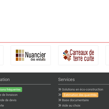
ation
Services
Solutions en éco-construction
ions fréquentes
e de livraison
Estimation des quantités
de de devis
Base documentaire
rte
Aide au choix