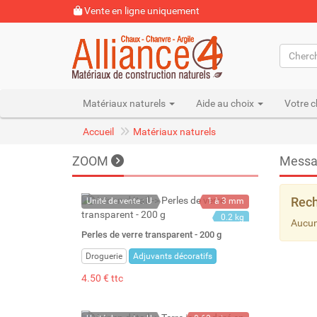
Vente en ligne uniquement
Matériaux naturels
Aide au choix
Votre c
Accueil
Matériaux naturels
ZOOM
Messa
Rech
Unité de vente : U
1 à 3 mm
0.2 kg
Aucun
Perles de verre transparent - 200 g
Droguerie
Adjuvants décoratifs
4.50 € ttc