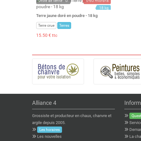
Unité de vente : U
0-60 microns
18 kg
25 l
Terre jaune doré en poudre - 18 kg
Terre crue
Terres
15.50 € ttc
Alliance 4
Inform
Grossiste et producteur en chaux, chanvre et
Quest
argile depuis 2005.
Servic
Deman
Les horaires
Les nouvelles
La cha