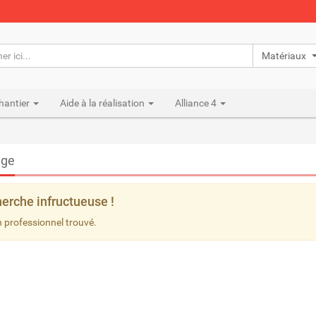
Matériaux n
hantier
Aide à la réalisation
Alliance 4
ge
erche infructueuse !
 professionnel trouvé.