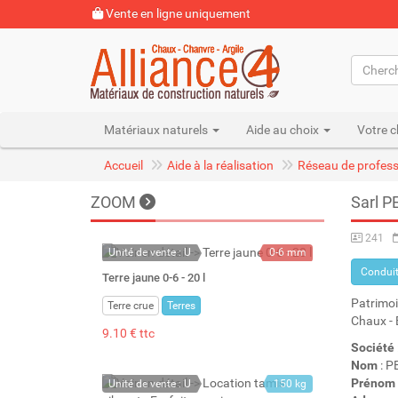
Vente en ligne uniquement
Matériaux naturels
Aide au choix
Votre c
Accueil
Aide à la réalisation
Réseau de profess
ZOOM
Sarl P
241
Unité de vente : U
0-6 mm
Conduit
22 kg
Terre jaune 0-6 - 20 l
20 l
Patrimoi
Terre crue
Terres
Chaux - B
9.10 € ttc
Société
Nom
: P
Prénom
Unité de vente : U
150 kg