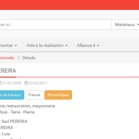
Matériaux n
hantier
Aide à la réalisation
Alliance 4
ionnels
Détails
EREIRA
31-01-2009
23-02-2011
e de travaux
France
Rhône-Alpes
ne, restauration, maçonnerie.
ois - Terre - Pierre
: Sarl PEREIRA
EREIRA
: Luis