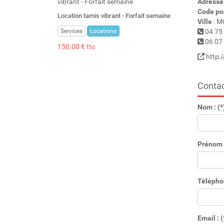
Adresse
Code po
Location tamis vibrant - Forfait semaine
Ville
: M
Services
Locations
04 75 
06 07 
150.00 € ttc
http:
Contac
Nom : (*
Prénom :
Télépho
Email : (