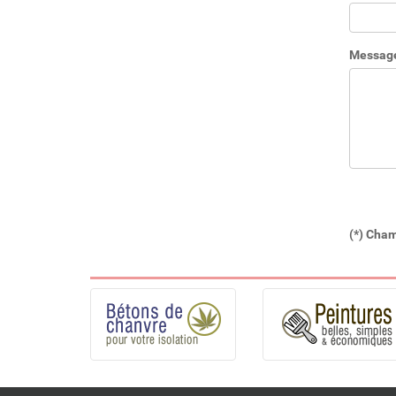
Message 
(*) Cham