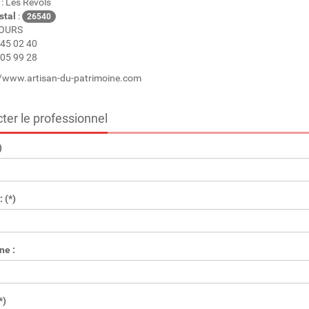
: Les Revols
stal
:
26540
OURS
45 02 40
05 99 28
//www.artisan-du-patrimoine.com
ter le professionnel
)
 (*)
ne :
*)