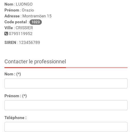
Nom
: LUONGO
Prénom
: Orazio
Adresse
: Montremöen 15
Code postal
:
1023
Ville
: CRISSIER
0795119952
SIREN
: 123456789
Contacter le professionnel
Nom : (*)
Prénom : (*)
Téléphone :