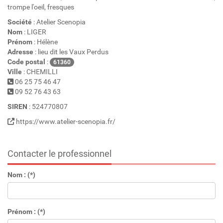
trompe l'oeil, fresques
Société
: Atelier Scenopia
Nom
: LIGER
Prénom
: Hélène
Adresse
: lieu dit les Vaux Perdus
Code postal
:
61360
Ville
: CHEMILLI
06 25 75 46 47
09 52 76 43 63
SIREN
: 524770807
https://www.atelier-scenopia.fr/
Contacter le professionnel
Nom : (*)
Prénom : (*)